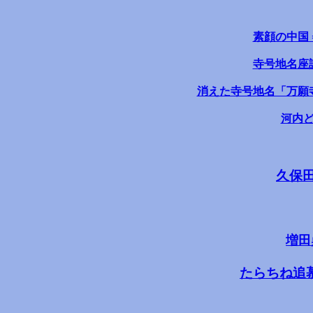
素顔の中国 
寺号地名座談
消えた寺号地名「万願寺
河内ど
久保
増田
たらちね追慕